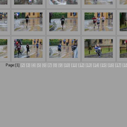
Page:[1]
[2]
[3]
[4]
[5]
[6]
[7]
[8]
[9]
[10]
[11]
[12]
[13]
[14]
[15]
[16]
[17]
[1