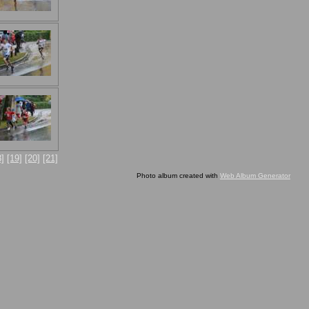
8]
[19]
[20]
[21]
Photo album created with
Web Album Generator